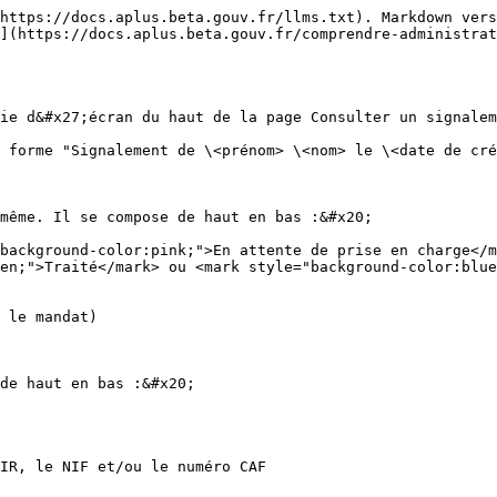
https://docs.aplus.beta.gouv.fr/llms.txt). Markdown vers
](https://docs.aplus.beta.gouv.fr/comprendre-administrat
ie d&#x27;écran du haut de la page Consulter un signalem
 forme "Signalement de \<prénom> \<nom> le \<date de cré
même. Il se compose de haut en bas :&#x20;

background-color:pink;">En attente de prise en charge</m
en;">Traité</mark> ou <mark style="background-color:blue
 le mandat)

de haut en bas :&#x20;

IR, le NIF et/ou le numéro CAF
