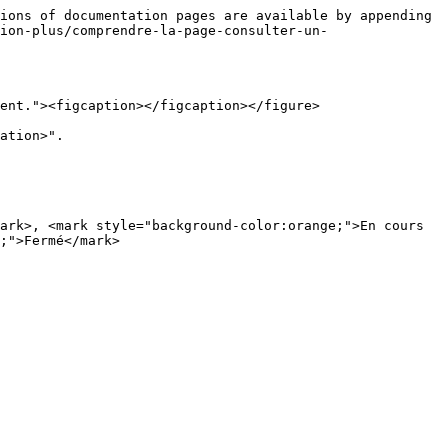
ions of documentation pages are available by appending 
ion-plus/comprendre-la-page-consulter-un-
ent."><figcaption></figcaption></figure>

ation>".

ark>, <mark style="background-color:orange;">En cours 
;">Fermé</mark>
