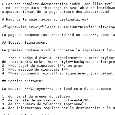
> For the complete documentation index, see [llms.txt](
`.md` to page URLs; this page is available as [Markdown
signalement/haut-de-la-page-auteurs-destinataires.md).

# Haut de la page (auteurs, destinataires)

<figure><img src="/files/tue9H4gICDBLtKFuVfAo" alt="Cop
La page se compose tout d'abord **d'un titre**, sous la
## Section Signalement

Le premier contenu visible concerne le signalement lui-
1. **d'un badge d'état du signalement** : <mark style="
de traitement</mark>, <mark style="background-color:gre
2. **du sujet du signalement**, en gras

3. **du message du signalement**

4. **des documents joints** au signalement (par défaut,
## Section *Citoyen*

La section ***Citoyen***, sur fond coloré, se compose, 
1. du nom et du prénom du citoyen

2. de la date de naissance du citoyen&#x20;

3. de son numéro de téléphone (optionnel)

4. des informations requises par le destinataire : le N